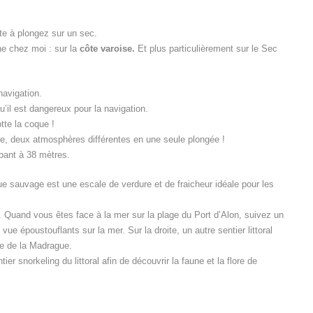
ite à plongez sur un sec.
e chez moi : sur la
côte varoise.
Et plus particulièrement sur le Sec
avigation.
u’il est dangereux pour la navigation.
tte la coque !
ée, deux atmosphères différentes en une seule plongée !
bant à 38 mètres.
que sauvage est une escale de verdure et de fraicheur idéale pour les
. Quand vous êtes face à la mer sur la plage du Port d’Alon, suivez un
vue époustouflants sur la mer. Sur la droite, un autre sentier littoral
ge de la Madrague.
 snorkeling du littoral afin de découvrir la faune et la flore de