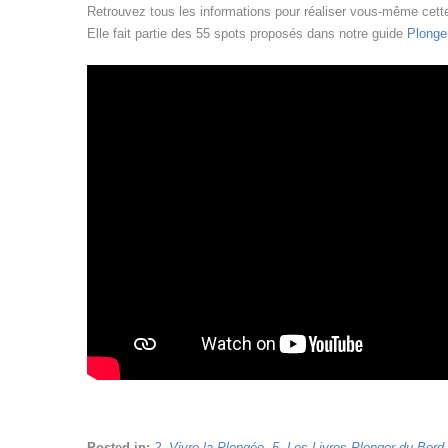
Retrouvez tous les informations pour réaliser vous-même cett
Elle fait partie des 55 spots proposés dans notre guide
Plonge
Posted in:
2. Vivre la Plongée
,
5. Les Livres Plonger du Bord
.