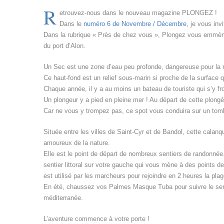
R
etrouvez-nous dans le nouveau magazine PLONGEZ !
Dans le
numéro 6 de Novembre / Décembre
, je vous inv
Dans la rubrique « Près de chez vous », Plongez vous emmèn
du port d’Alon.
Un Sec est une zone d’eau peu profonde, dangereuse pour la n
Ce haut-fond est un relief sous-marin si proche de la surface q
Chaque année, il y a au moins un bateau de touriste qui s’y fro
Un plongeur y a pied en pleine mer ! Au départ de cette plong
Car ne vous y trompez pas, ce spot vous conduira sur un tom
Située entre les villes de Saint-Cyr et de Bandol, cette calan
amoureux de la nature.
Elle est le point de départ de nombreux sentiers de randonnée
sentier littoral sur votre gauche qui vous mène à des points de 
est utilisé par les marcheurs pour rejoindre en 2 heures la pla
En été, chaussez vos Palmes Masque Tuba pour suivre le sentier
méditerranée.
L’aventure commence à votre porte !