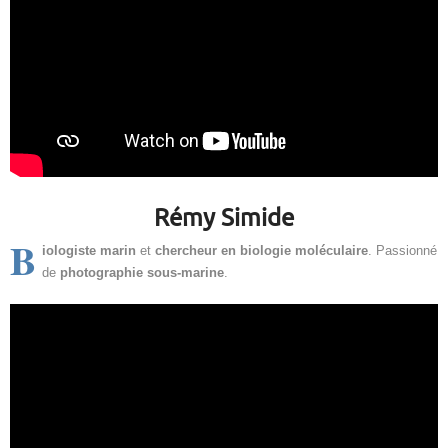
Rémy Simide
B
iologiste marin
et
chercheur en biologie moléculaire
. Passionné
de
photographie sous-marine
.