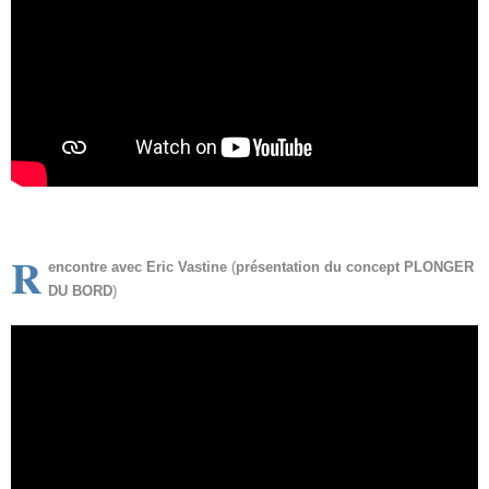
R
encontre
avec
Eric Vastine
(
présentation du concept PLONGER
DU BORD
)