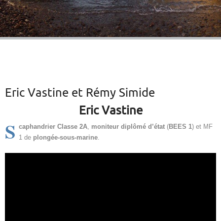
Eric Vastine et Rémy Simide
Eric Vastine
S
caphandrier
Classe 2A
,
moniteur diplômé d’état
(
BEES 1
) et MF
1 de
plongée-sous-marine
.