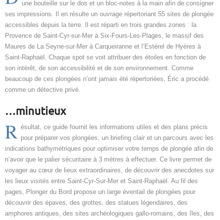
une bouteille sur le dos et un bloc-notes à la main afin de consigner
ses impressions. Il en résulte un ouvrage répertoriant 55 sites de plongée
accessibles depuis la terre. Il est réparti en trois grandes zones : la
Provence de Saint-Cyr-sur-Mer à Six-Fours-Les-Plages, le massif des
Maures de La Seyne-sur-Mer à Carqueiranne et l’Estérel de Hyères à
Saint-Raphaël. Chaque spot se voit attribuer des étoiles en fonction de
son intérêt, de son accessibilité et de son environnement. Comme
beaucoup de ces plongées n’ont jamais été répertoriées, Éric a procédé
comme un détective privé.
…minutieux
R
ésultat, ce guide fournit les informations utiles et des plans précis
pour préparer vos plongées, un briefing clair et un parcours avec les
indications bathymétriques pour optimiser votre temps de plongée afin de
n’avoir que le palier sécuritaire à 3 mètres à effectuer. Ce livre permet de
voyager au cœur de lieux extraordinaires, de découvrir des anecdotes sur
les lieux visités entre Saint-Cyr-Sur-Mer et Saint-Raphaël. Au fil des
pages, Plonger du Bord propose un large éventail de plongées pour
découvrir des épaves, des grottes, des statues légendaires, des
amphores antiques, des sites archéologiques gallo-romains, des îles, des