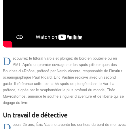
D
écouvrez le littoral varois et plongez du bord en bouteille ou en
PMT. Après un premier ouvrage sur les spots pittoresques des
Bouches-du-Rhône, préfacé par Nardo Vicente, responsable de l’Institut
océanographique Paul Ricard, Éric Vastine récidive avec un second
guide. Il référence cette fois-ci 55 spots de plongée dans le Var. La
préface, signée par le scaphandrier le plus profond du monde, Théo
Mavrostomos, annonce le souffle singulier d’aventure et de liberté qui se
dégage du livre.
Un travail de détective
D
epuis 25 ans, Éric Vastine arpente les sentiers du bord de mer avec