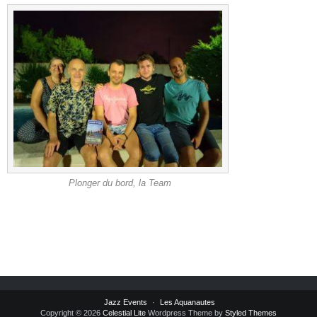
Plonger du bord, la Team
Jazz Events
Les Aquanautes
Copyright © 2026
Celestial Lite
Wordpress Theme by
Styled Themes