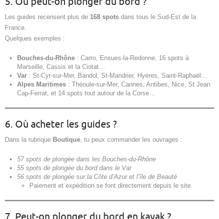
5. Où peut-on plonger du bord ?
Les guides recensent plus de
168 spots
dans tous le Sud-Est de la
France.
Quelques exemples :
Bouches-du-Rhône
: Carro, Ensues-la-Redonne, 16 spots à
Marseille, Cassis et la Ciotat…
Var
: St-Cyr-sur-Mer, Bandol, St-Mandrier, Hyères, Saint-Raphaël…
Alpes Maritimes
: Théoule-sur-Mer, Cannes, Antibes, Nice, St Jean
Cap-Ferrat, et 14 spots tout autour de la Corse…
6. Où acheter les guides ?
Dans la rubrique
Boutique
, tu peux commander les ouvrages :
57 spots de plongée dans les Bouches-du-Rhône
55 spots de plongée du bord dans le Var
56 spots de plongée sur la Côte d’Azur et l’île de Beauté
Paiement et expédition se font directement depuis le site.
7. Peut-on plonger du bord en kayak ?