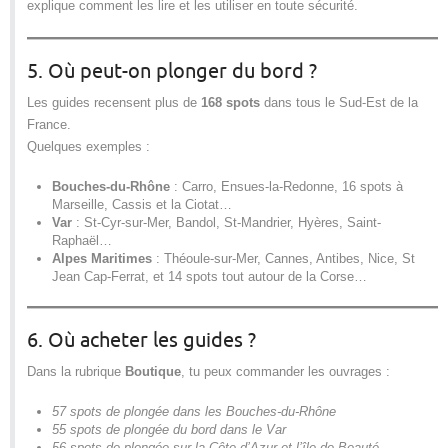
explique comment les lire et les utiliser en toute sécurité.
5. Où peut-on plonger du bord ?
Les guides recensent plus de
168 spots
dans tous le Sud-Est de la
France.
Quelques exemples :
Bouches-du-Rhône
: Carro, Ensues-la-Redonne, 16 spots à
Marseille, Cassis et la Ciotat…
Var
: St-Cyr-sur-Mer, Bandol, St-Mandrier, Hyères, Saint-
Raphaël…
Alpes Maritimes
: Théoule-sur-Mer, Cannes, Antibes, Nice, St
Jean Cap-Ferrat, et 14 spots tout autour de la Corse…
6. Où acheter les guides ?
Dans la rubrique
Boutique
, tu peux commander les ouvrages :
57 spots de plongée dans les Bouches-du-Rhône
55 spots de plongée du bord dans le Var
56 spots de plongée sur la Côte d’Azur et l’île de Beauté