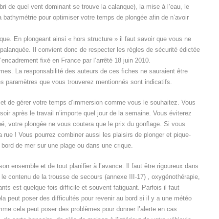
ri de quel vent dominant se trouve la calanque), la mise à l’eau, le
la bathymétrie pour optimiser votre temps de plongée afin de n’avoir
e. En plongeant ainsi « hors structure » il faut savoir que vous ne
anquée. Il convient donc de respecter les règles de sécurité édictée
’encadrement fixé en France par l’arrêté 18 juin 2010.
mes. La responsabilité des auteurs de ces fiches ne sauraient être
Les paramètres que vous trouverez mentionnés sont indicatifs.
 et de gérer votre temps d’immersion comme vous le souhaitez. Vous
soir après le travail n’importe quel jour de la semaine. Vous éviterez
pé, votre plongée ne vous coutera que le prix du gonflage. Si vous
a rue ! Vous pourrez combiner aussi les plaisirs de plonger et pique-
n bord de mer sur une plage ou dans une crique.
on ensemble et de tout planifier à l’avance. Il faut être rigoureux dans
 contenu de la trousse de secours (annexe III-17) , oxygénothérapie,
ts est quelque fois difficile et souvent fatiguant. Parfois il faut
a peut poser des difficultés pour revenir au bord si il y a une météo
me cela peut poser des problèmes pour donner l’alerte en cas