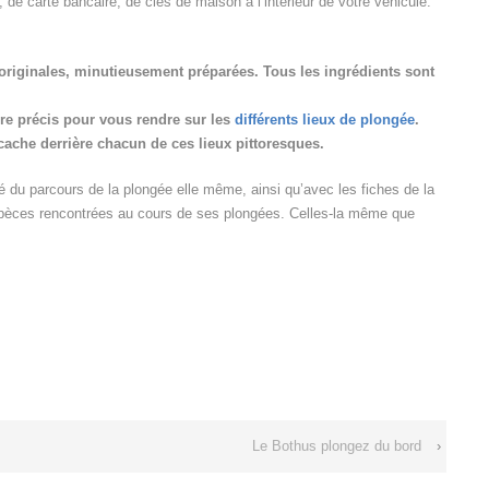
é, de carte bancaire, de clés de maison à l’intérieur de votre véhicule.
 originales, minutieusement préparées. Tous les ingrédients sont
re précis pour vous rendre sur les
différents lieux de plongée
.
 cache derrière chacun de ces lieux pittoresques.
cé du parcours de la plongée elle même, ainsi qu’avec les fiches de la
spèces rencontrées au cours de ses plongées. Celles-la même que
Le Bothus plongez du bord
›