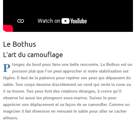
Le Bothus
L’art du camouflage
P
longez du bord pour faire une belle rencontre. Le Bothus est un
poisson plat que l’on peut approcher si notre stabilisation est
légère. Il faut de la patience pour repérer ses yeux qui dépassent du
sable. Son corps dessine discrètement un rond qui imite la zone ou
il se trouve. Ses yeux font des rotations étranges, à croire qu’il
observe lui aussi les plongeurs sous-marins. Suivez le pour
apprécier son déplacement et sa façon de se camoufler. Comme un
magicien il fait diversion en remuant le sable pour aller se cacher
ailleurs.