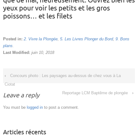
que de mal, heureusement. Ouvrez bien les
yeux pour voir les petits et les gros
poissons… et les filets
Posted in:
2. Vivre la Plongée
,
5. Les Livres Plonger du Bord
,
9. Bons
plans
.
Last Modified:
juin 10, 2018
‹
Concours photo : Les paysages au-dessus de chez vous à La
Ciotat
Reportage LCM Baptême de plongée
›
Leave a reply
You must be
logged in
to post a comment.
Articles récents