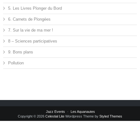
5. Les Livres Plonger du Bord
6. Carnets de Plongées
7. Sur la vie de ma mer !
8 – Sciences participatives
9. Bons plans
Pollution
Jazz Events
Les Aquanautes
Copyright © 2026
Celestial Lite
Wordpress Theme by
Styled Themes