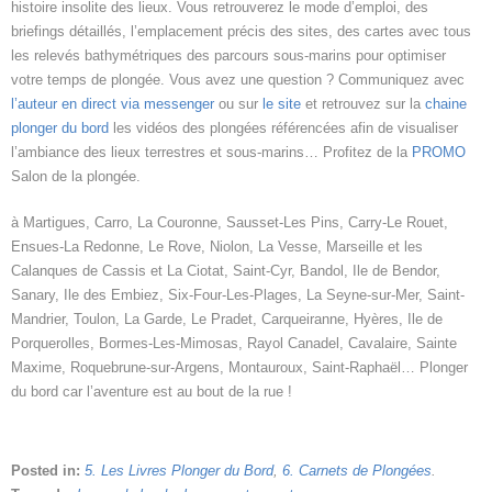
histoire insolite des lieux. Vous retrouverez le mode d’emploi, des
briefings détaillés, l’emplacement précis des sites, des cartes avec tous
les relevés bathymétriques des parcours sous-marins pour optimiser
votre temps de plongée. Vous avez une question ? Communiquez avec
l’auteur en direct via messenger
ou sur
le site
et retrouvez sur la
chaine
plonger du bord
les vidéos des plongées référencées afin de visualiser
l’ambiance des lieux terrestres et sous-marins… Profitez de la
PROMO
Salon de la plongée.
à Martigues, Carro, La Couronne, Sausset-Les Pins, Carry-Le Rouet,
Ensues-La Redonne, Le Rove, Niolon, La Vesse, Marseille et les
Calanques de Cassis et La Ciotat, Saint-Cyr, Bandol, Ile de Bendor,
Sanary, Ile des Embiez, Six-Four-Les-Plages, La Seyne-sur-Mer, Saint-
Mandrier, Toulon, La Garde, Le Pradet, Carqueiranne, Hyères, Ile de
Porquerolles, Bormes-Les-Mimosas, Rayol Canadel, Cavalaire, Sainte
Maxime, Roquebrune-sur-Argens, Montauroux, Saint-Raphaël… Plonger
du bord car l’aventure est au bout de la rue !
Posted in:
5. Les Livres Plonger du Bord
,
6. Carnets de Plongées
.