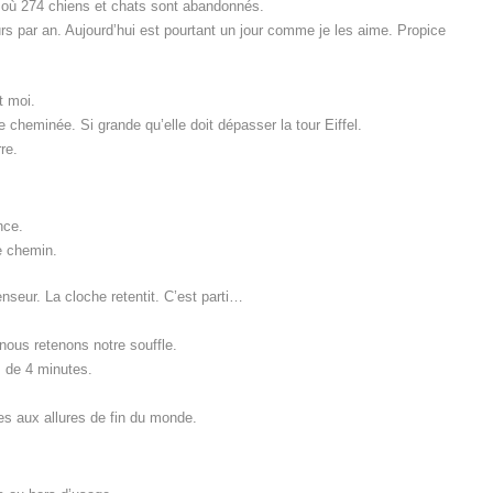
s où 274 chiens et chats sont abandonnés.
urs par an. Aujourd’hui est pourtant un jour comme je les aime. Propice
t moi.
ne cheminée. Si grande qu’elle doit dépasser la tour Eiffel.
re.
nce.
le chemin.
nseur. La cloche retentit. C’est parti…
, nous retenons notre souffle.
 de 4 minutes.
es aux allures de fin du monde.