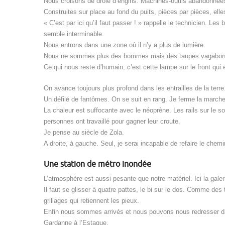
Nous croisons de drôle d’engins. Machines-outils abandonnée
Construites sur place au fond du puits, pièces par pièces, elles
« C’est par ici qu’il faut passer ! » rappelle le technicien. Les 
semble interminable.
Nous entrons dans une zone où il n’y a plus de lumière.
Nous ne sommes plus des hommes mais des taupes vagabonde
Ce qui nous reste d’humain, c’est cette lampe sur le front qui 
On avance toujours plus profond dans les entrailles de la te
Un défilé de fantômes. On se suit en rang. Je ferme la marche
La chaleur est suffocante avec le néoprène. Les rails sur le
personnes ont travaillé pour gagner leur croute.
Je pense au siècle de Zola.
A droite, à gauche. Seul, je serai incapable de refaire le chemi
Une station de métro inondée
L’atmosphère est aussi pesante que notre matériel. Ici la galerie
Il faut se glisser à quatre pattes, le bi sur le dos. Comme de
grillages qui retiennent les pieux.
Enfin nous sommes arrivés et nous pouvons nous redresser dans
Gardanne à l’Estaque.