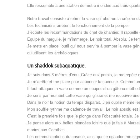
Elle ressemble à une station de métro inondée aux trois-quart
Notre travail consiste à retirer la vase qui obstrue la crépine 
Les techniciens arrêtent le fonctionnement de la pompe.
J’écoute les recommandations du chef de chantier. Il rappell
Equipé du narguilé, je m’immerge. Le noir total. Absolu. Je f
Je mets en place l’outil qui nous servira à pomper la vase gên
qu’utilisent les archéologues.
Un shaddok subaquatique.
Je suis dans 3 mètres d’eau. Grâce aux parois, je me repère e
Je m’arrête et me place pour actionner la suceuse. Comme un
Il faut attaquer la vase comme on couperait un gâteau méthodi
Je sens par moment cette vase qui glisse et me recouvre une
Dans le noir la notion du temps disparait. J’en oublie même l
Mon souffle rythme ma cadence de travail. Le noir absolu est
C’est la première fois que je plonge dans l’obscurité totale.
Je pense alors aux belles plongées loisirs que je fais à Mars
marins aux Caraïbes.
Les communications du casque, ainsi que le rigaudon me signa