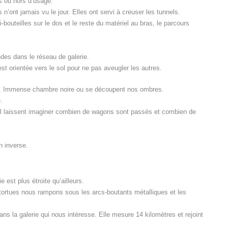
s ou hors d’usage.
 n’ont jamais vu le jour. Elles ont servi à creuser les tunnels.
bi-bouteilles sur le dos et le reste du matériel au bras, le parcours
s dans le réseau de galerie.
est orientée vers le sol pour ne pas aveugler les autres.
rre. Immense chambre noire ou se découpent nos ombres.
.
 sol laissent imaginer combien de wagons sont passés et combien de
n inverse.
 est plus étroite qu’ailleurs.
s tortues nous rampons sous les arcs-boutants métalliques et les
 la galerie qui nous intéresse. Elle mesure 14 kilomètres et rejoint