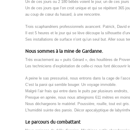
Un de ces jours ou 2 180 bébés voient le jour, un de ces jour
Un de ces jours que l’on croit unique et qui se répètent 365 jo
au coup de cœur du hasard, à une rencontre.
Trois scaphandriers professionnels avancent. Patrick, David e
Il est 5 heures et le jour qui se lève découpe la silhouette d’u
Ses installations de surface n’ont qu’un seul but. Aller sous ter
Nous sommes à la mine de Gardanne.
Très exactement au « puits Gérard », des houillères de Prove
Les techniciens d’exploitation de celle-ci nous font découvrir 
A peine le sas pressurisé, nous entrons dans la cage de l’asce
C’est la paroi qui semble bouger. Un voyage immobile.
Malgré l’air frais qui entre dans le puits par plusieurs endroits
Presque en apnée, nous nous atteignons 611 mètres en moins
Nous déchargeons le matériel. Poussière, rouille, tout est gris.
L’humidité suinte des parois. Décor apocalyptique de labyrinth
Le parcours du combattant