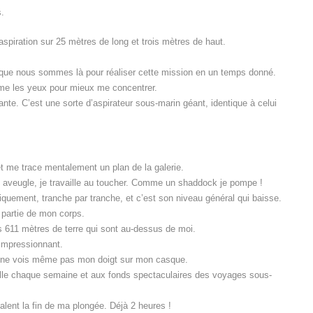
s.
d’aspiration sur 25 mètres de long et trois mètres de haut.
e que nous sommes là pour réaliser cette mission en un temps donné.
erme les yeux pour mieux me concentrer.
ante. C’est une sorte d’aspirateur sous-marin géant, identique à celui
t me trace mentalement un plan de la galerie.
 aveugle, je travaille au toucher. Comme un shaddock je pompe !
quement, tranche par tranche, et c’est son niveau général qui baisse.
 partie de mon corps.
es 611 mètres de terre qui sont au-dessus de moi.
 impressionnant.
 Je ne vois même pas mon doigt sur mon casque.
eille chaque semaine et aux fonds spectaculaires des voyages sous-
lent la fin de ma plongée. Déjà 2 heures !